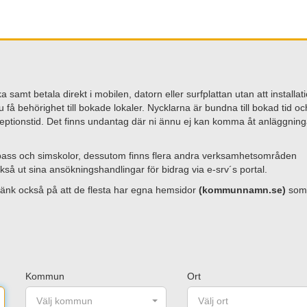
samt betala direkt i mobilen, datorn eller surfplattan utan att installat
u få behörighet till bokade lokaler. Nycklarna är bundna till bokad tid oc
eptionstid. Det finns undantag där ni ännu ej kan komma åt anläggnin
a pass och simskolor, dessutom finns flera andra verksamhetsområden
så ut sina ansökningshandlingar för bidrag via e-srv´s portal.
änk också på att de flesta har egna hemsidor
(kommunnamn.se)
som
Kommun
Ort
Välj kommun
Välj ort