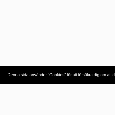
Denna sida använder "Cookies" för att försäkra dig om att
Support
Vår
Hjälpavsnitt
Om o
Använd