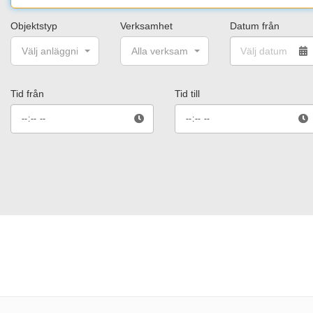
Objektstyp
Verksamhet
Datum från
Välj anläggning/aktivitet
Alla verksamheter
Tid från
Tid till