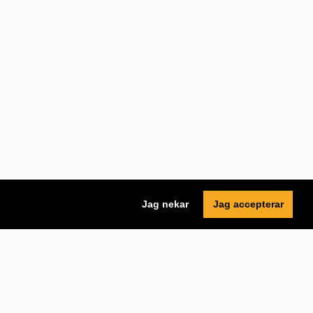
Jag nekar
Jag accepterar
Tillgänglighet
Tillgänglighetsredogörelse
Innehåll A-Ö