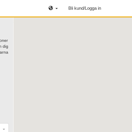
Bli kund/Logga in
ioner
h dig
garna