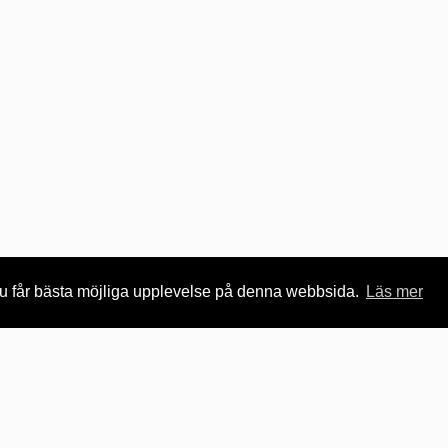
 du får bästa möjliga upplevelse på denna webbsida.
Läs mer
gårda kommun
Besöksadress
ss
Kungsgatan 45
arvillkor
447 80
Vårgårda
,
Sverige